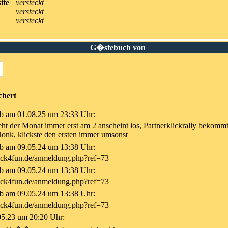
ite
versteckt
versteckt
versteckt
G�stebuch von
chert
b am 01.08.25 um 23:33 Uhr:
t der Monat immer erst am 2 anscheint los, Partnerklickrally bekommt 
onk, klickste den ersten immer umsonst
b am 09.05.24 um 13:38 Uhr:
ick4fun.de/anmeldung.php?ref=73
b am 09.05.24 um 13:38 Uhr:
ick4fun.de/anmeldung.php?ref=73
b am 09.05.24 um 13:38 Uhr:
ick4fun.de/anmeldung.php?ref=73
05.23 um 20:20 Uhr: