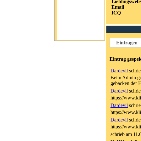
Lieblingswebs
Email
ICQ
Eintragen
Eintrag gespei
Dardevil
schrie
Beim Admin geh
gebacken der H
Dardevil
schrie
https://www.kl
Dardevil
schrie
https://www.kl
Dardevil
schrie
https://www.kl
schrieb am 11.