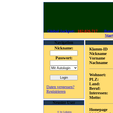
Global Jackpot:
102.026.717
Bann
Start
Navigation
Nickname:
Klamm-ID
Nickname
Passwort:
Vorname
Nachname
Wohnort:
PLZ:
Land:
Daten vergessen?
Beruf:
Registrieren
Interessen:
Motto:
Neuster User
Homepage
© by Lokutos