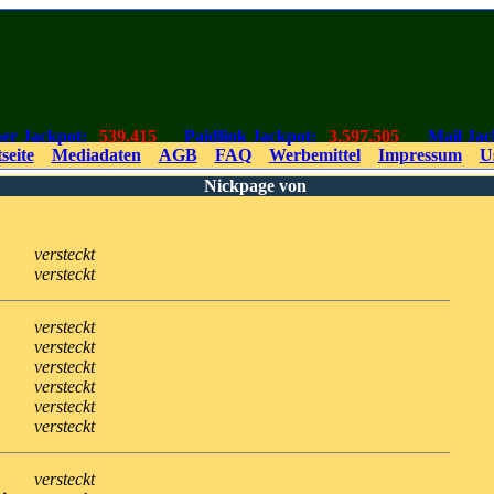
er Jackpot:
539.415
Paidlink Jackpot:
3.597.505
Mail Jac
seite
Mediadaten
AGB
FAQ
Werbemittel
Impressum
Us
Nickpage von
versteckt
versteckt
versteckt
versteckt
versteckt
versteckt
versteckt
versteckt
versteckt